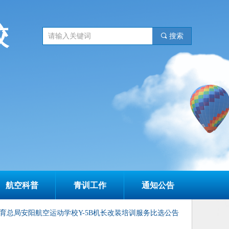
校
끠
搜索
航空科普
青训工作
通知公告
育总局安阳航空运动学校Y-5B机长改装培训服务比选公告