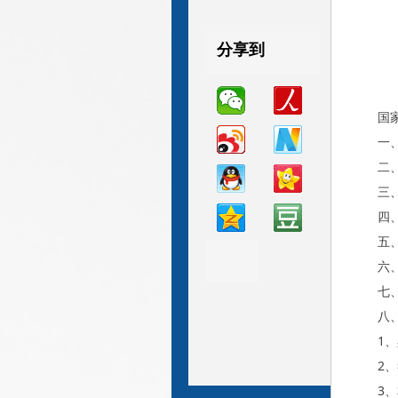
分享到
分享到
分享到
国
一
二、
三
四
五
六、
七
八
1
2
3