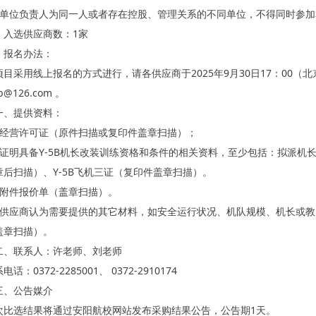
、单位负责人为同一人或者存在控股、管理关系的不同单位，不得同时参
、入选供应商数：1家
、报名办法：
项目采用线上报名的方式进行，请各供应商于2025年9月30日17：00
b@126.com 。
一、提供资料：
、经营许可证（原件扫描或复印件盖章扫描）；
、证明具备Y-5B机长改装训练资格和条件的相关资料，至少包括：拟派机长
章后扫描）、Y-5B飞机三证（复印件盖章扫描）。
、附件报价单（盖章扫描）。
、供应商认为需要提供的其它材料，如安全运行状况、机队规模、机长或
盖章扫描）。
二、联系人：许老师、刘老师
电话：0372-2285001、 0372-2910174
三、公告媒介
次比选结果将通过安阳航校网站发布采购结果公告，公告期1天。