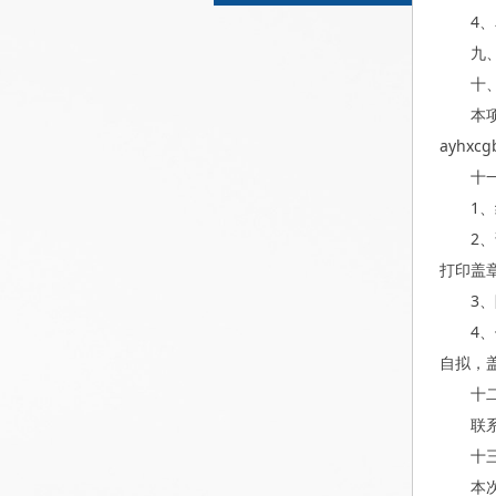
4
九
十
本
ayhxcg
十
1
2
打印盖
3
4
自拟，
十
联系
十
本